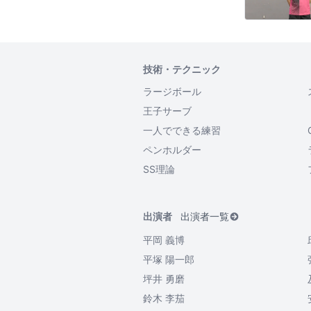
技術・テクニック
ラージボール
王子サーブ
一人でできる練習
ペンホルダー
SS理論
出演者
出演者一覧
平岡 義博
平塚 陽一郎
坪井 勇磨
鈴木 李茄