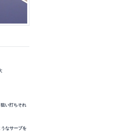
大
タ狙い打ちそれ
ようなサーブを