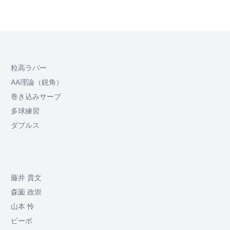
粒高ラバー
AA理論（鋭角）
巻き込みサーブ
多球練習
ダブルス
藤井 貴文
森薗 政崇
山本 怜
ビーボ