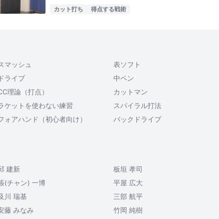
カット打ち
得点する戦術
スマッシュ
表ソフト
ドライブ
中ペン
CC理論（打点）
カットマン
ラケットを使わない練習
スパイラル打法
フォアハンド（初心者向け）
バックドライブ
邱 建新
板垣 孝司
張(チャン) 一博
平屋 広大
及川 瑞基
三部 航平
安藤 みなみ
竹岡 純樹