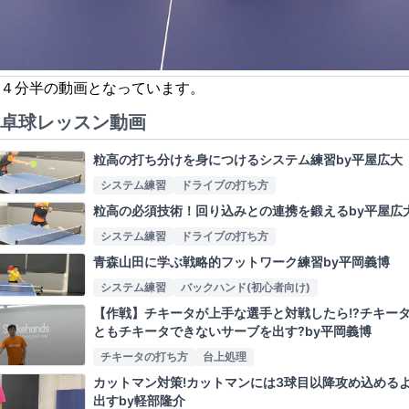
４分半の動画となっています。
卓球レッスン動画
粒高の打ち分けを身につけるシステム練習by平屋広大
システム練習
ドライブの打ち方
粒高の必須技術！回り込みとの連携を鍛えるby平屋広
システム練習
ドライブの打ち方
青森山田に学ぶ戦略的フットワーク練習by平岡義博
システム練習
バックハンド(初心者向け)
【作戦】チキータが上手な選手と対戦したら!?チキー
ともチキータできないサーブを出す?by平岡義博
チキータの打ち方
台上処理
カットマン対策!カットマンには3球目以降攻め込める
出すby軽部隆介