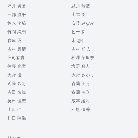
坪井 勇磨
及川 瑞基
三部 航平
山本 怜
鈴木 李茄
安藤 みなみ
竹岡 純樹
ビーボ
森屋 翼
宋 恵佳
吉村 真晴
吉村 和弘
庄司有貴
松澤 茉里奈
佐藤 光彦
塩野 真人
天野 優
大野 さゆり
近藤 欽司
森薗 美月
吉田 海偉
森薗 美咲
英田 理志
成本 綾海
上田 仁
石垣 優香
川口 陽陽