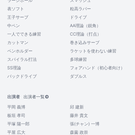
ラージボール
スマッシュ
表ソフト
粒高ラバー
王子サーブ
ドライブ
中ペン
AA理論（鋭角）
一人でできる練習
CC理論（打点）
カットマン
巻き込みサーブ
ペンホルダー
ラケットを使わない練習
スパイラル打法
多球練習
SS理論
フォアハンド（初心者向け）
バックドライブ
ダブルス
出演者
出演者一覧
平岡 義博
邱 建新
板垣 孝司
藤井 貴文
平塚 陽一郎
張(チャン) 一博
平屋 広大
森薗 政崇