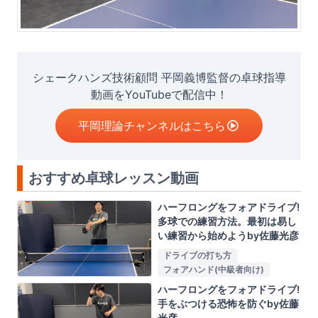
シェークハンズ技術顧問 平岡義博監督の卓球指導
動画をYouTubeで配信中！
平岡理論チャンネルはこちら
おすすめ卓球レッスン動画
ハーフロングをフォアドライブ!
多球での練習方法。最初は易し
い練習から始めようby佐藤光彦
ドライブの打ち方
フォアハンド(中級者向け)
ハーフロングをフォアドライブ!
手をぶつける恐怖を防ぐby佐藤
光彦