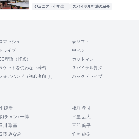
ジュニア（小学生）
スパイラル打法の紹介
スマッシュ
表ソフト
ドライブ
中ペン
CC理論（打点）
カットマン
ラケットを使わない練習
スパイラル打法
フォアハンド（初心者向け）
バックドライブ
邱 建新
板垣 孝司
張(チャン) 一博
平屋 広大
及川 瑞基
三部 航平
安藤 みなみ
竹岡 純樹