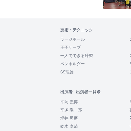
技術・テクニック
ラージボール
王子サーブ
一人でできる練習
ペンホルダー
SS理論
出演者
出演者一覧
平岡 義博
平塚 陽一郎
坪井 勇磨
鈴木 李茄