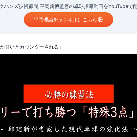
クハンズ技術顧問 平岡義博監督の卓球指導動画をYouTubeで
平岡理論チャンネルはこちら
が甘いとカウンターされる」