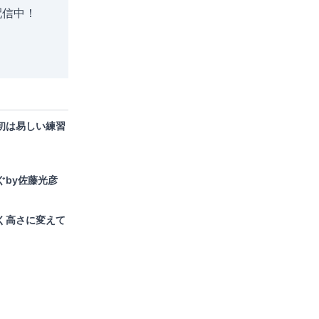
配信中！
初は易しい練習
ぐby佐藤光彦
く高さに変えて