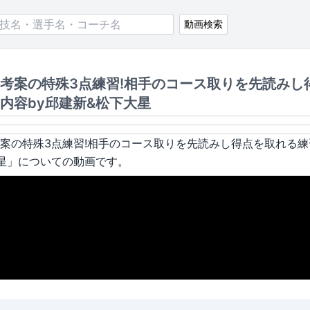
動画検索
考案の特殊3点練習!相手のコース取りを先読みし
内容by邱建新&松下大星
案の特殊3点練習!相手のコース取りを先読みし得点を取れる練
星
」についての動画です。