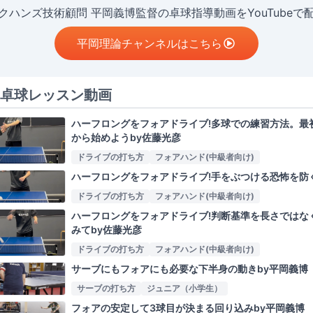
クハンズ技術顧問 平岡義博監督の卓球指導動画をYouTubeで
平岡理論チャンネルはこちら
卓球レッスン動画
ハーフロングをフォアドライブ!多球での練習方法。最
から始めようby佐藤光彦
ドライブの打ち方
フォアハンド(中級者向け)
ハーフロングをフォアドライブ!手をぶつける恐怖を防
ドライブの打ち方
フォアハンド(中級者向け)
ハーフロングをフォアドライブ!判断基準を長さではな
みてby佐藤光彦
ドライブの打ち方
フォアハンド(中級者向け)
サーブにもフォアにも必要な下半身の動きby平岡義博
サーブの打ち方
ジュニア（小学生）
フォアの安定して3球目が決まる回り込みby平岡義博