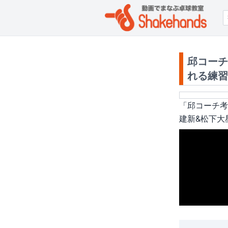
邱コーチ
れる練習
「
邱コーチ考
建新&松下大