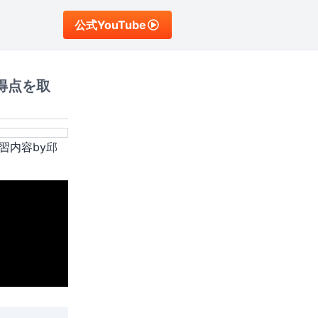
公式YouTube
得点を取
習内容by邱