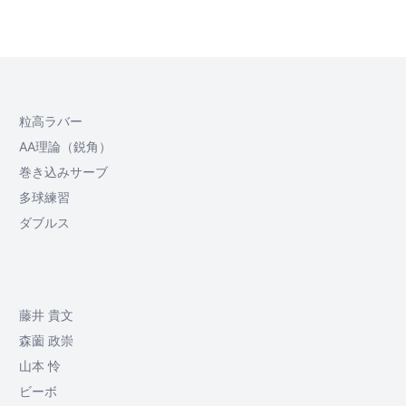
粒高ラバー
AA理論（鋭角）
巻き込みサーブ
多球練習
ダブルス
藤井 貴文
森薗 政崇
山本 怜
ビーボ