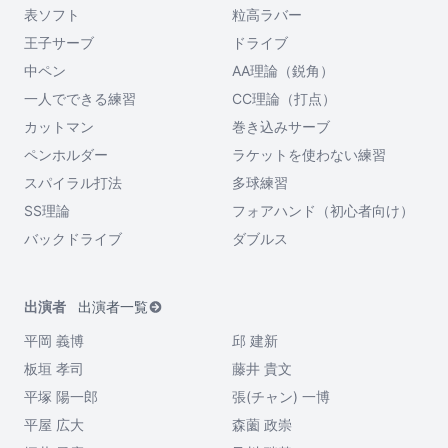
表ソフト
粒高ラバー
王子サーブ
ドライブ
中ペン
AA理論（鋭角）
一人でできる練習
CC理論（打点）
カットマン
巻き込みサーブ
ペンホルダー
ラケットを使わない練習
スパイラル打法
多球練習
SS理論
フォアハンド（初心者向け）
バックドライブ
ダブルス
出演者
出演者一覧
平岡 義博
邱 建新
板垣 孝司
藤井 貴文
平塚 陽一郎
張(チャン) 一博
平屋 広大
森薗 政崇