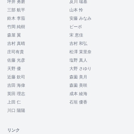
坪井 勇磨
及川 瑞基
三部 航平
山本 怜
鈴木 李茄
安藤 みなみ
竹岡 純樹
ビーボ
森屋 翼
宋 恵佳
吉村 真晴
吉村 和弘
庄司有貴
松澤 茉里奈
佐藤 光彦
塩野 真人
天野 優
大野 さゆり
近藤 欽司
森薗 美月
吉田 海偉
森薗 美咲
英田 理志
成本 綾海
上田 仁
石垣 優香
川口 陽陽
リンク