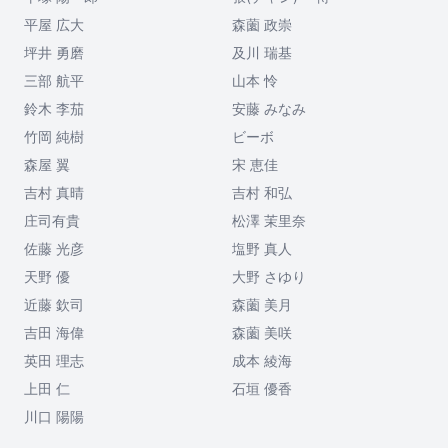
平屋 広大
森薗 政崇
坪井 勇磨
及川 瑞基
三部 航平
山本 怜
鈴木 李茄
安藤 みなみ
竹岡 純樹
ビーボ
森屋 翼
宋 恵佳
吉村 真晴
吉村 和弘
庄司有貴
松澤 茉里奈
佐藤 光彦
塩野 真人
天野 優
大野 さゆり
近藤 欽司
森薗 美月
吉田 海偉
森薗 美咲
英田 理志
成本 綾海
上田 仁
石垣 優香
川口 陽陽