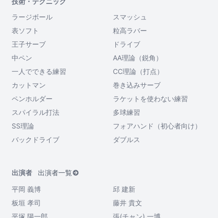
技術・テクニック
ラージボール
スマッシュ
表ソフト
粒高ラバー
王子サーブ
ドライブ
中ペン
AA理論（鋭角）
一人でできる練習
CC理論（打点）
カットマン
巻き込みサーブ
ペンホルダー
ラケットを使わない練習
スパイラル打法
多球練習
SS理論
フォアハンド（初心者向け）
バックドライブ
ダブルス
出演者
出演者一覧
平岡 義博
邱 建新
板垣 孝司
藤井 貴文
平塚 陽一郎
張(チャン) 一博