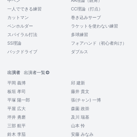
中ペン
AA理論（鋭角）
一人でできる練習
CC理論（打点）
カットマン
巻き込みサーブ
ペンホルダー
ラケットを使わない練習
スパイラル打法
多球練習
SS理論
フォアハンド（初心者向け）
バックドライブ
ダブルス
出演者
出演者一覧
平岡 義博
邱 建新
板垣 孝司
藤井 貴文
平塚 陽一郎
張(チャン) 一博
平屋 広大
森薗 政崇
坪井 勇磨
及川 瑞基
三部 航平
山本 怜
鈴木 李茄
安藤 みなみ