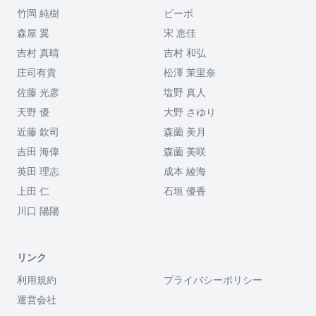
竹岡 純樹
ビーボ
森屋 翼
宋 恵佳
吉村 真晴
吉村 和弘
庄司有貴
松澤 茉里奈
佐藤 光彦
塩野 真人
天野 優
大野 さゆり
近藤 欽司
森薗 美月
吉田 海偉
森薗 美咲
英田 理志
成本 綾海
上田 仁
石垣 優香
川口 陽陽
リンク
利用規約
プライバシーポリシー
運営会社