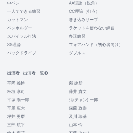
中ペン
AA理論（鋭角）
一人でできる練習
CC理論（打点）
カットマン
巻き込みサーブ
ペンホルダー
ラケットを使わない練習
スパイラル打法
多球練習
SS理論
フォアハンド（初心者向け）
バックドライブ
ダブルス
出演者
出演者一覧
平岡 義博
邱 建新
板垣 孝司
藤井 貴文
平塚 陽一郎
張(チャン) 一博
平屋 広大
森薗 政崇
坪井 勇磨
及川 瑞基
三部 航平
山本 怜
鈴木 李茄
安藤 みなみ