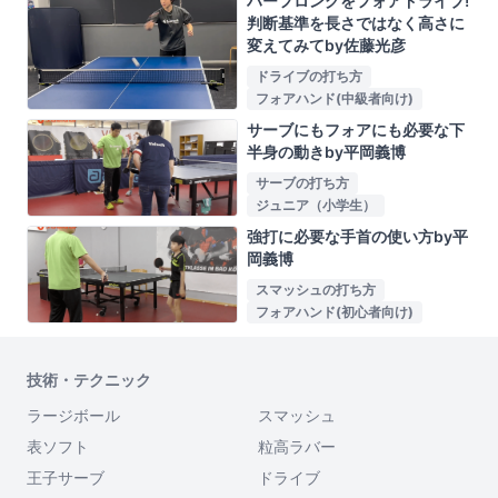
ハーフロングをフォアドライブ!
判断基準を長さではなく高さに
変えてみてby佐藤光彦
ドライブの打ち方
フォアハンド(中級者向け)
サーブにもフォアにも必要な下
半身の動きby平岡義博
サーブの打ち方
ジュニア（小学生）
強打に必要な手首の使い方by平
岡義博
スマッシュの打ち方
フォアハンド(初心者向け)
技術・テクニック
ラージボール
スマッシュ
表ソフト
粒高ラバー
王子サーブ
ドライブ