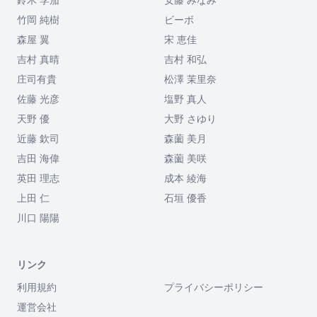
竹岡 純樹
ビーボ
森屋 翼
宋 恵佳
吉村 真晴
吉村 和弘
庄司有貴
松澤 茉里奈
佐藤 光彦
塩野 真人
天野 優
大野 さゆり
近藤 欽司
森薗 美月
吉田 海偉
森薗 美咲
英田 理志
成本 綾海
上田 仁
石垣 優香
川口 陽陽
リンク
利用規約
プライバシーポリシー
運営会社