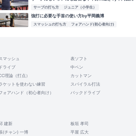
サーブの打ち方
ジュニア（小学生）
強打に必要な手首の使い方by平岡義博
スマッシュの打ち方
フォアハンド(初心者向け)
スマッシュ
表ソフト
ドライブ
中ペン
CC理論（打点）
カットマン
ラケットを使わない練習
スパイラル打法
フォアハンド（初心者向け）
バックドライブ
邱 建新
板垣 孝司
張(チャン) 一博
平屋 広大