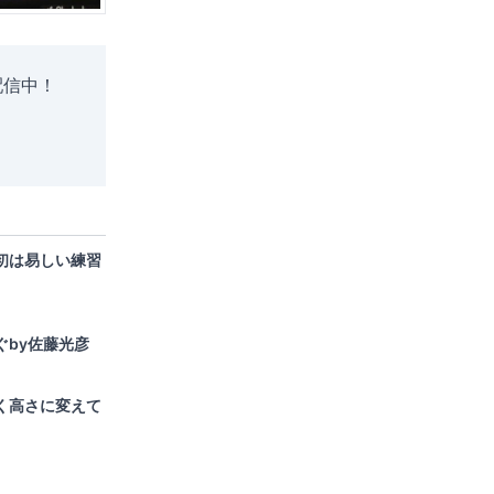
配信中！
初は易しい練習
ぐby佐藤光彦
く高さに変えて