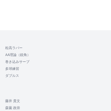
粒高ラバー
AA理論（鋭角）
巻き込みサーブ
多球練習
ダブルス
藤井 貴文
森薗 政崇