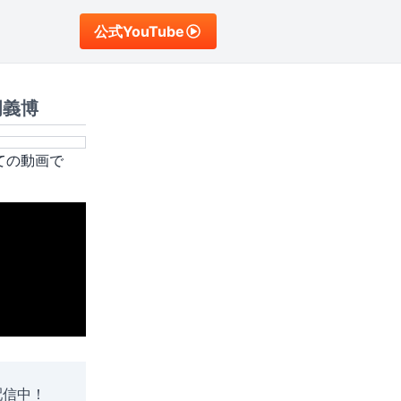
公式YouTube
岡義博
ての動画で
配信中！