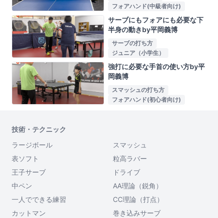
フォアハンド(中級者向け)
サーブにもフォアにも必要な下
半身の動きby平岡義博
サーブの打ち方
ジュニア（小学生）
強打に必要な手首の使い方by平
岡義博
スマッシュの打ち方
フォアハンド(初心者向け)
技術・テクニック
ラージボール
スマッシュ
表ソフト
粒高ラバー
王子サーブ
ドライブ
中ペン
AA理論（鋭角）
一人でできる練習
CC理論（打点）
カットマン
巻き込みサーブ