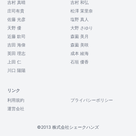
吉村 真晴
吉村 和弘
庄司有貴
松澤 茉里奈
佐藤 光彦
塩野 真人
天野 優
大野 さゆり
近藤 欽司
森薗 美月
吉田 海偉
森薗 美咲
英田 理志
成本 綾海
上田 仁
石垣 優香
川口 陽陽
リンク
利用規約
プライバシーポリシー
運営会社
©2013 株式会社シェークハンズ