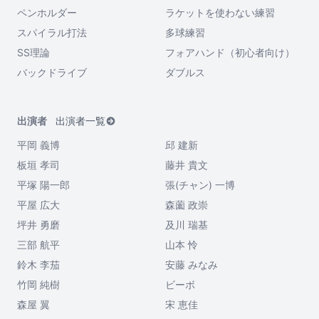
ペンホルダー
ラケットを使わない練習
スパイラル打法
多球練習
SS理論
フォアハンド（初心者向け）
バックドライブ
ダブルス
出演者
出演者一覧
平岡 義博
邱 建新
板垣 孝司
藤井 貴文
平塚 陽一郎
張(チャン) 一博
平屋 広大
森薗 政崇
坪井 勇磨
及川 瑞基
三部 航平
山本 怜
鈴木 李茄
安藤 みなみ
竹岡 純樹
ビーボ
森屋 翼
宋 恵佳