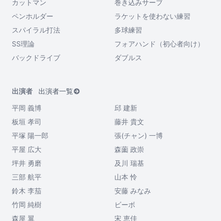
カットマン
巻き込みサーブ
ペンホルダー
ラケットを使わない練習
スパイラル打法
多球練習
SS理論
フォアハンド（初心者向け）
バックドライブ
ダブルス
出演者
出演者一覧
平岡 義博
邱 建新
板垣 孝司
藤井 貴文
平塚 陽一郎
張(チャン) 一博
平屋 広大
森薗 政崇
坪井 勇磨
及川 瑞基
三部 航平
山本 怜
鈴木 李茄
安藤 みなみ
竹岡 純樹
ビーボ
森屋 翼
宋 恵佳