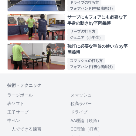
ドライブの打ち方
フォアハンド(中級者向け)
サーブにもフォアにも必要な下
半身の動きby平岡義博
サーブの打ち方
ジュニア（小学生）
強打に必要な手首の使い方by平
岡義博
スマッシュの打ち方
フォアハンド(初心者向け)
技術・テクニック
ラージボール
スマッシュ
表ソフト
粒高ラバー
王子サーブ
ドライブ
中ペン
AA理論（鋭角）
一人でできる練習
CC理論（打点）