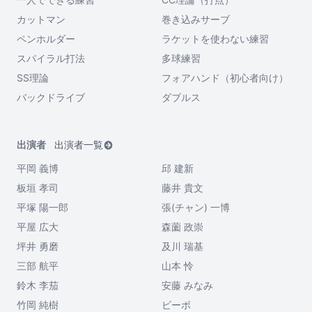
カットマン
巻き込みサーブ
ペンホルダー
ラケットを使わない練習
スパイラル打法
多球練習
SS理論
フォアハンド（初心者向け）
バックドライブ
ダブルス
出演者
出演者一覧
平岡 義博
邱 建新
板垣 孝司
藤井 貴文
平塚 陽一郎
張(チャン) 一博
平屋 広大
森薗 政崇
坪井 勇磨
及川 瑞基
三部 航平
山本 怜
鈴木 李茄
安藤 みなみ
竹岡 純樹
ビーボ