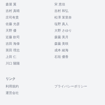
森屋 翼
宋 恵佳
吉村 真晴
吉村 和弘
庄司有貴
松澤 茉里奈
佐藤 光彦
塩野 真人
天野 優
大野 さゆり
近藤 欽司
森薗 美月
吉田 海偉
森薗 美咲
英田 理志
成本 綾海
上田 仁
石垣 優香
川口 陽陽
リンク
利用規約
プライバシーポリシー
運営会社