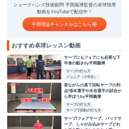
シェークハンズ技術顧問 平岡義博監督の卓球指導
動画をYouTubeで配信中！
平岡理論チャンネルはこちら
おすすめ卓球レッスン動画
サーブにもフォアにも必要な下
半身の動きby平岡義博
サーブの打ち方
ジュニア（小学生）
昔ながらの真下回転サーブの利
点!張本選手や水谷選手の試合か
ら学ぼうby平岡義博
サーブの打ち方
サーブ下回転の打ち方
サーブ!フォアサーブ、バックサ
ーブ、しゃがみ込みサーブどれ