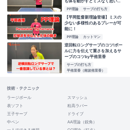
も体を動かすとミスなく思いっ
きり振れるby平岡義博
PP理論
サーブの打ち方
【平岡監督新理論登場】ミスの
少ない多様性のあるプレーが可
能に！
PP理論
カットマン
逆回転ロングサーブのコツ!ボー
ルに力を伝えて重さを加えるサ
ーブのコツby平侑里香
サーブの打ち方
平侑里香（南波侑里香）
技術・テクニック
ラージボール
スマッシュ
表ソフト
粒高ラバー
王子サーブ
ドライブ
中ペン
AA理論（鋭角）
一人でできる練習
CC理論（打点）