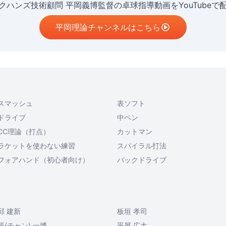
クハンズ技術顧問 平岡義博監督の卓球指導動画をYouTubeで
平岡理論チャンネルはこちら
スマッシュ
表ソフト
ドライブ
中ペン
CC理論（打点）
カットマン
ラケットを使わない練習
スパイラル打法
フォアハンド（初心者向け）
バックドライブ
邱 建新
板垣 孝司
張(チャン) 一博
平屋 広大