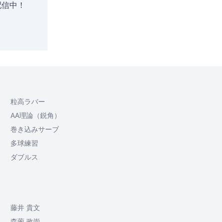
配信中！
粒高ラバー
AA理論（鋭角）
巻き込みサーブ
多球練習
ダブルス
藤井 貴文
森薗 政崇