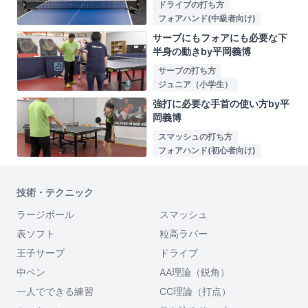
ドライブの打ち方
フォアハンド(中級者向け)
サーブにもフォアにも必要な下
半身の動きby平岡義博
サーブの打ち方
ジュニア（小学生）
強打に必要な手首の使い方by平
岡義博
スマッシュの打ち方
フォアハンド(初心者向け)
技術・テクニック
ラージボール
スマッシュ
表ソフト
粒高ラバー
王子サーブ
ドライブ
中ペン
AA理論（鋭角）
一人でできる練習
CC理論（打点）