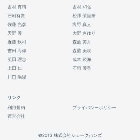
吉村 真晴
吉村 和弘
庄司有貴
松澤 茉里奈
佐藤 光彦
塩野 真人
天野 優
大野 さゆり
近藤 欽司
森薗 美月
吉田 海偉
森薗 美咲
英田 理志
成本 綾海
上田 仁
石垣 優香
川口 陽陽
リンク
利用規約
プライバシーポリシー
運営会社
©2013 株式会社シェークハンズ