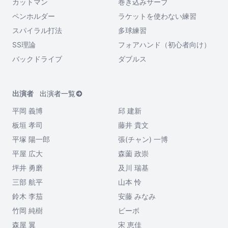
カットマン
巻き込みサーブ
ペンホルダー
ラケットを使わない練習
スパイラル打法
多球練習
SS理論
フォアハンド（初心者向け）
バックドライブ
ダブルス
出演者
出演者一覧
平岡 義博
邱 建新
板垣 孝司
藤井 貴文
平塚 陽一郎
張(チャン) 一博
平屋 広大
森薗 政崇
坪井 勇磨
及川 瑞基
三部 航平
山本 怜
鈴木 李茄
安藤 みなみ
竹岡 純樹
ビーボ
森屋 翼
宋 恵佳