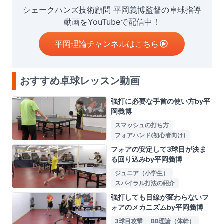
シェークハンズ技術顧問 平岡義博監督の卓球指導
動画をYouTubeで配信中！
平岡理論チャンネルはこちら
おすすめ卓球レッスン動画
強打に必要な手首の使い方by平
岡義博
スマッシュの打ち方
フォアハンド(初心者向け)
フォアの安定して3球目が決ま
る回り込みby平岡義博
ジュニア（小学生）
スパイラル打法の紹介
強打しても目線が変わらないフ
ォアのメカニズムby平岡義博
3球目攻撃
BB理論（体幹）