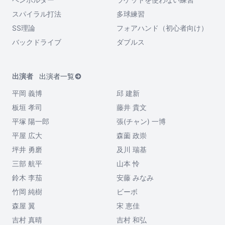
スパイラル打法
多球練習
SS理論
フォアハンド（初心者向け）
バックドライブ
ダブルス
出演者
出演者一覧
平岡 義博
邱 建新
板垣 孝司
藤井 貴文
平塚 陽一郎
張(チャン) 一博
平屋 広大
森薗 政崇
坪井 勇磨
及川 瑞基
三部 航平
山本 怜
鈴木 李茄
安藤 みなみ
竹岡 純樹
ビーボ
森屋 翼
宋 恵佳
吉村 真晴
吉村 和弘