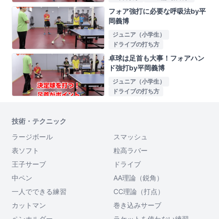
フォア強打に必要な呼吸法by平
岡義博
ジュニア（小学生）
ドライブの打ち方
卓球は足首も大事！フォアハン
ド強打by平岡義博
ジュニア（小学生）
ドライブの打ち方
技術・テクニック
ラージボール
スマッシュ
表ソフト
粒高ラバー
王子サーブ
ドライブ
中ペン
AA理論（鋭角）
一人でできる練習
CC理論（打点）
カットマン
巻き込みサーブ
ペンホルダー
ラケットを使わない練習