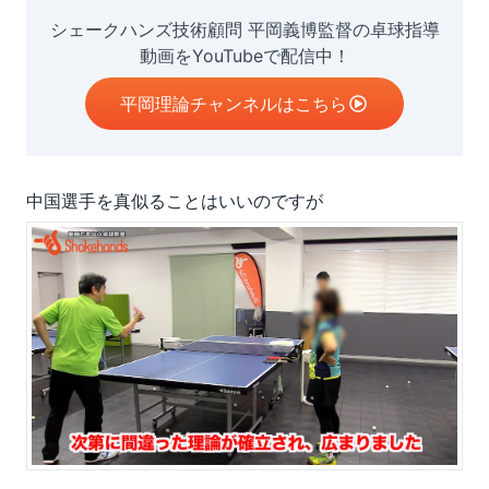
シェークハンズ技術顧問 平岡義博監督の卓球指導
動画をYouTubeで配信中！
平岡理論チャンネルはこちら
中国選手を真似ることはいいのですが