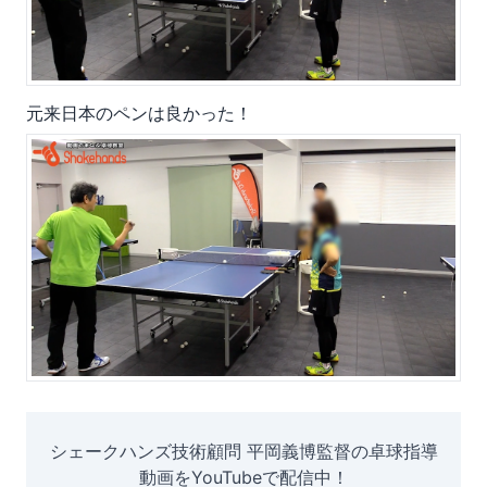
元来日本のペンは良かった！
シェークハンズ技術顧問 平岡義博監督の卓球指導
動画をYouTubeで配信中！