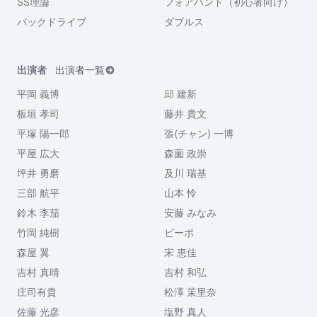
SS理論
フォアハンド（初心者向け）
バックドライブ
ダブルス
出演者
出演者一覧
平岡 義博
邱 建新
板垣 孝司
藤井 貴文
平塚 陽一郎
張(チャン) 一博
平屋 広大
森薗 政崇
坪井 勇磨
及川 瑞基
三部 航平
山本 怜
鈴木 李茄
安藤 みなみ
竹岡 純樹
ビーボ
森屋 翼
宋 恵佳
吉村 真晴
吉村 和弘
庄司有貴
松澤 茉里奈
佐藤 光彦
塩野 真人