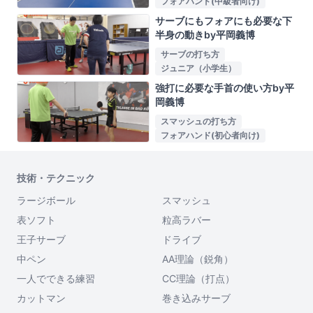
フォアハンド(中級者向け)
サーブにもフォアにも必要な下
半身の動きby平岡義博
サーブの打ち方
ジュニア（小学生）
強打に必要な手首の使い方by平
岡義博
スマッシュの打ち方
フォアハンド(初心者向け)
技術・テクニック
ラージボール
スマッシュ
表ソフト
粒高ラバー
王子サーブ
ドライブ
中ペン
AA理論（鋭角）
一人でできる練習
CC理論（打点）
カットマン
巻き込みサーブ