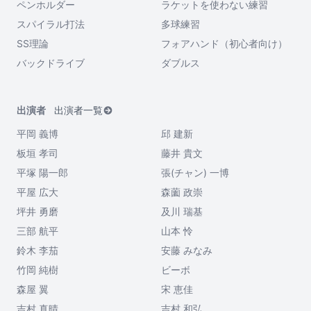
ペンホルダー
ラケットを使わない練習
スパイラル打法
多球練習
SS理論
フォアハンド（初心者向け）
バックドライブ
ダブルス
出演者
出演者一覧
平岡 義博
邱 建新
板垣 孝司
藤井 貴文
平塚 陽一郎
張(チャン) 一博
平屋 広大
森薗 政崇
坪井 勇磨
及川 瑞基
三部 航平
山本 怜
鈴木 李茄
安藤 みなみ
竹岡 純樹
ビーボ
森屋 翼
宋 恵佳
吉村 真晴
吉村 和弘