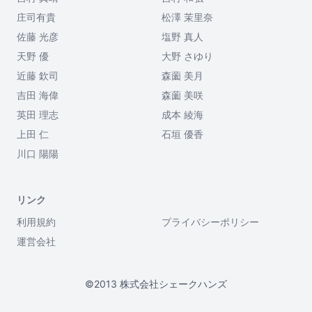
庄司有貴
松澤 茉里奈
佐藤 光彦
塩野 真人
天野 優
大野 さゆり
近藤 欽司
森薗 美月
吉田 海偉
森薗 美咲
英田 理志
成本 綾海
上田 仁
石垣 優香
川口 陽陽
リンク
利用規約
プライバシーポリシー
運営会社
©2013 株式会社シェークハンズ