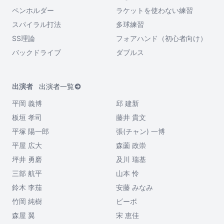
ペンホルダー
ラケットを使わない練習
スパイラル打法
多球練習
SS理論
フォアハンド（初心者向け）
バックドライブ
ダブルス
出演者
出演者一覧
平岡 義博
邱 建新
板垣 孝司
藤井 貴文
平塚 陽一郎
張(チャン) 一博
平屋 広大
森薗 政崇
坪井 勇磨
及川 瑞基
三部 航平
山本 怜
鈴木 李茄
安藤 みなみ
竹岡 純樹
ビーボ
森屋 翼
宋 恵佳