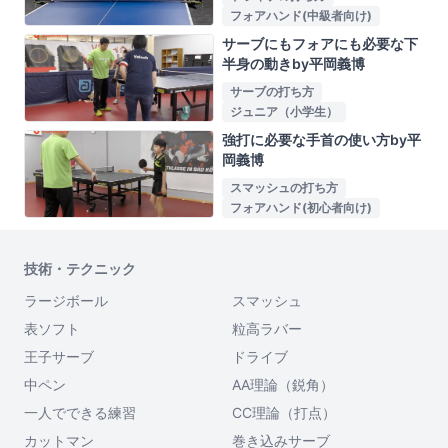
フォアハンド(中級者向け)
サーブにもフォアにも必要な下
半身の動きby平岡義博
サーブの打ち方
ジュニア（小学生）
強打に必要な手首の使い方by平
岡義博
スマッシュの打ち方
フォアハンド(初心者向け)
技術・テクニック
ラージボール
スマッシュ
表ソフト
粒高ラバー
王子サーブ
ドライブ
中ペン
AA理論（鋭角）
一人でできる練習
CC理論（打点）
カットマン
巻き込みサーブ