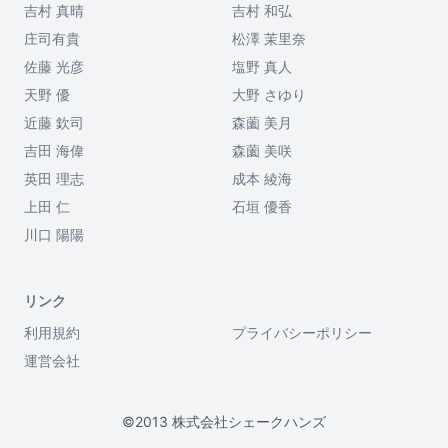
吉村 真晴
吉村 和弘
庄司有貴
松澤 茉里奈
佐藤 光彦
塩野 真人
天野 優
大野 さゆり
近藤 欽司
森薗 美月
吉田 海偉
森薗 美咲
英田 理志
成本 綾海
上田 仁
石垣 優香
川口 陽陽
リンク
利用規約
プライバシーポリシー
運営会社
©2013 株式会社シェークハンズ