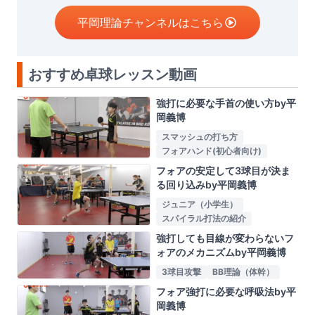
平岡理論チャンネルはこちら
おすすめ卓球レッスン動画
強打に必要な手首の使い方by平
岡義博
スマッシュの打ち方
フォアハンド(初心者向け)
フォアの安定して3球目が決ま
る回り込みby平岡義博
ジュニア（小学生）
スパイラル打法の紹介
強打しても目線が変わらないフ
ォアのメカニズムby平岡義博
3球目攻撃
BB理論（体幹）
フォア強打に必要な呼吸法by平
岡義博