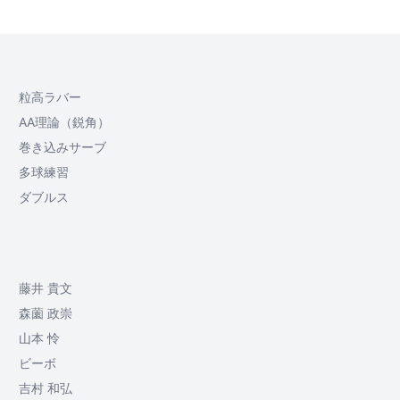
粒高ラバー
AA理論（鋭角）
巻き込みサーブ
多球練習
ダブルス
藤井 貴文
森薗 政崇
山本 怜
ビーボ
吉村 和弘