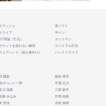
スマッシュ
表ソフト
ドライブ
中ペン
CC理論（打点）
カットマン
ラケットを使わない練習
スパイラル打法
フォアハンド（初心者向け）
バックドライブ
邱 建新
板垣 孝司
張(チャン) 一博
平屋 広大
及川 瑞基
三部 航平
安藤 みなみ
竹岡 純樹
宋 恵佳
吉村 真晴