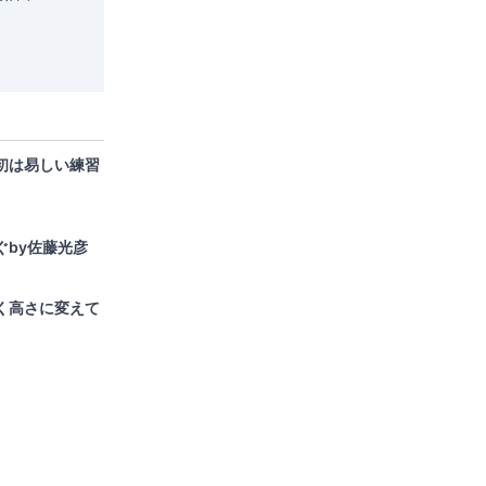
初は易しい練習
ぐby佐藤光彦
く高さに変えて