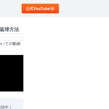
公式YouTube
返球方法
ついての動画
配信中！