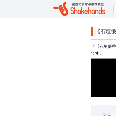
【石垣優
「
【石垣優香
です。
シェー