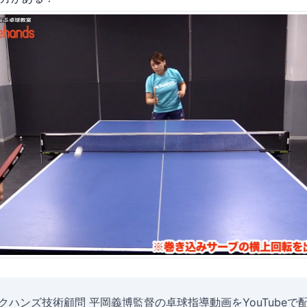
クハンズ技術顧問 平岡義博監督の卓球指導動画をYouTubeで