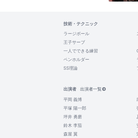
技術・テクニック
ラージボール
王子サーブ
一人でできる練習
ペンホルダー
SS理論
出演者
出演者一覧
平岡 義博
平塚 陽一郎
坪井 勇磨
鈴木 李茄
森屋 翼