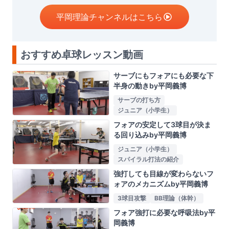
平岡理論チャンネルはこちら
おすすめ卓球レッスン動画
サーブにもフォアにも必要な下
半身の動きby平岡義博
サーブの打ち方
ジュニア（小学生）
フォアの安定して3球目が決ま
る回り込みby平岡義博
ジュニア（小学生）
スパイラル打法の紹介
強打しても目線が変わらないフ
ォアのメカニズムby平岡義博
3球目攻撃
BB理論（体幹）
フォア強打に必要な呼吸法by平
岡義博