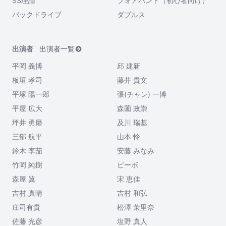
SS理論
フォアハンド（初心者向け）
バックドライブ
ダブルス
出演者
出演者一覧
平岡 義博
邱 建新
板垣 孝司
藤井 貴文
平塚 陽一郎
張(チャン) 一博
平屋 広大
森薗 政崇
坪井 勇磨
及川 瑞基
三部 航平
山本 怜
鈴木 李茄
安藤 みなみ
竹岡 純樹
ビーボ
森屋 翼
宋 恵佳
吉村 真晴
吉村 和弘
庄司有貴
松澤 茉里奈
佐藤 光彦
塩野 真人