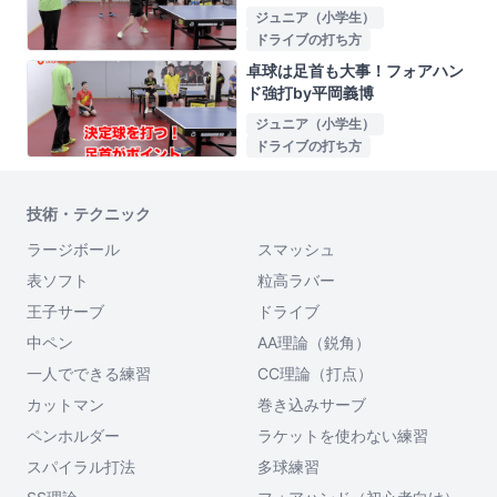
ジュニア（小学生）
ドライブの打ち方
卓球は足首も大事！フォアハン
ド強打by平岡義博
ジュニア（小学生）
ドライブの打ち方
技術・テクニック
ラージボール
スマッシュ
表ソフト
粒高ラバー
王子サーブ
ドライブ
中ペン
AA理論（鋭角）
一人でできる練習
CC理論（打点）
カットマン
巻き込みサーブ
ペンホルダー
ラケットを使わない練習
スパイラル打法
多球練習