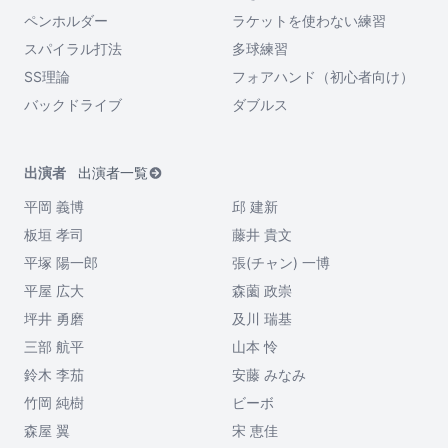
ペンホルダー
ラケットを使わない練習
スパイラル打法
多球練習
SS理論
フォアハンド（初心者向け）
バックドライブ
ダブルス
出演者
出演者一覧
平岡 義博
邱 建新
板垣 孝司
藤井 貴文
平塚 陽一郎
張(チャン) 一博
平屋 広大
森薗 政崇
坪井 勇磨
及川 瑞基
三部 航平
山本 怜
鈴木 李茄
安藤 みなみ
竹岡 純樹
ビーボ
森屋 翼
宋 恵佳