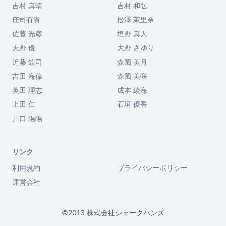
吉村 真晴
吉村 和弘
庄司有貴
松澤 茉里奈
佐藤 光彦
塩野 真人
天野 優
大野 さゆり
近藤 欽司
森薗 美月
吉田 海偉
森薗 美咲
英田 理志
成本 綾海
上田 仁
石垣 優香
川口 陽陽
リンク
利用規約
プライバシーポリシー
運営会社
©2013 株式会社シェークハンズ