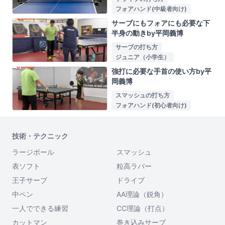
フォアハンド(中級者向け)
サーブにもフォアにも必要な下
半身の動きby平岡義博
サーブの打ち方
ジュニア（小学生）
強打に必要な手首の使い方by平
岡義博
スマッシュの打ち方
フォアハンド(初心者向け)
技術・テクニック
ラージボール
スマッシュ
表ソフト
粒高ラバー
王子サーブ
ドライブ
中ペン
AA理論（鋭角）
一人でできる練習
CC理論（打点）
カットマン
巻き込みサーブ