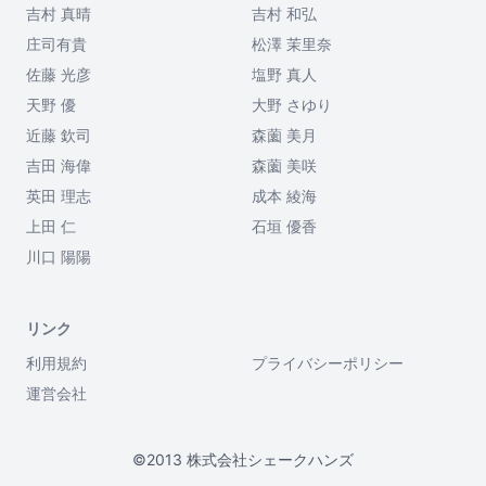
吉村 真晴
吉村 和弘
庄司有貴
松澤 茉里奈
佐藤 光彦
塩野 真人
天野 優
大野 さゆり
近藤 欽司
森薗 美月
吉田 海偉
森薗 美咲
英田 理志
成本 綾海
上田 仁
石垣 優香
川口 陽陽
リンク
利用規約
プライバシーポリシー
運営会社
©2013 株式会社シェークハンズ