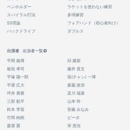
ペンホルダー
ラケットを使わない練習
スパイラル打法
多球練習
SS理論
フォアハンド（初心者向け）
バックドライブ
ダブルス
出演者
出演者一覧
平岡 義博
邱 建新
板垣 孝司
藤井 貴文
平塚 陽一郎
張(チャン) 一博
平屋 広大
森薗 政崇
坪井 勇磨
及川 瑞基
三部 航平
山本 怜
鈴木 李茄
安藤 みなみ
竹岡 純樹
ビーボ
森屋 翼
宋 恵佳