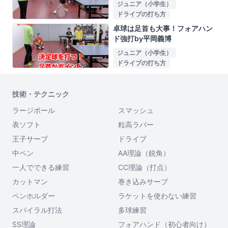
ジュニア（小学生）
ドライブの打ち方
卓球は足首も大事！フォアハン
ド強打by平岡義博
ジュニア（小学生）
ドライブの打ち方
技術・テクニック
ラージボール
スマッシュ
表ソフト
粒高ラバー
王子サーブ
ドライブ
中ペン
AA理論（鋭角）
一人でできる練習
CC理論（打点）
カットマン
巻き込みサーブ
ペンホルダー
ラケットを使わない練習
スパイラル打法
多球練習
SS理論
フォアハンド（初心者向け）