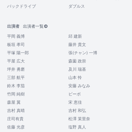
バックドライブ
ダブルス
出演者
出演者一覧
平岡 義博
邱 建新
板垣 孝司
藤井 貴文
平塚 陽一郎
張(チャン) 一博
平屋 広大
森薗 政崇
坪井 勇磨
及川 瑞基
三部 航平
山本 怜
鈴木 李茄
安藤 みなみ
竹岡 純樹
ビーボ
森屋 翼
宋 恵佳
吉村 真晴
吉村 和弘
庄司有貴
松澤 茉里奈
佐藤 光彦
塩野 真人