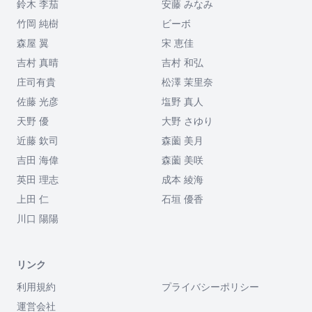
鈴木 李茄
安藤 みなみ
竹岡 純樹
ビーボ
森屋 翼
宋 恵佳
吉村 真晴
吉村 和弘
庄司有貴
松澤 茉里奈
佐藤 光彦
塩野 真人
天野 優
大野 さゆり
近藤 欽司
森薗 美月
吉田 海偉
森薗 美咲
英田 理志
成本 綾海
上田 仁
石垣 優香
川口 陽陽
リンク
利用規約
プライバシーポリシー
運営会社