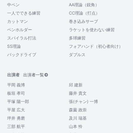
中ペン
AA理論（鋭角）
一人でできる練習
CC理論（打点）
カットマン
巻き込みサーブ
ペンホルダー
ラケットを使わない練習
スパイラル打法
多球練習
SS理論
フォアハンド（初心者向け）
バックドライブ
ダブルス
出演者
出演者一覧
平岡 義博
邱 建新
板垣 孝司
藤井 貴文
平塚 陽一郎
張(チャン) 一博
平屋 広大
森薗 政崇
坪井 勇磨
及川 瑞基
三部 航平
山本 怜