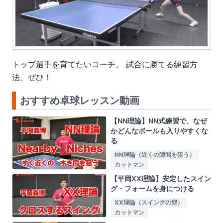
トップ選手を育てたいコーチ
、
試合に勝てる練習方
法
、ぜひ！
おすすめ卓球レッスン動画
【NN理論】NN式練習で、なぜ
かどんなボールも入りやすくな
る
NN理論（近くの隙間を狙う）
カットマン
【平岡XX理論】安定したスイン
グ・フォームを身につける
XX理論（スイングの型）
カットマン