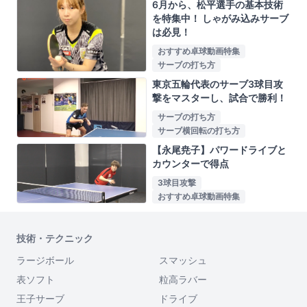
6月から、松平選手の基本技術
を特集中！ しゃがみ込みサーブ
は必見！
おすすめ卓球動画特集
サーブの打ち方
東京五輪代表のサーブ3球目攻
撃をマスターし、試合で勝利！
サーブの打ち方
サーブ横回転の打ち方
【永尾尭子】パワードライブと
カウンターで得点
3球目攻撃
おすすめ卓球動画特集
技術・テクニック
ラージボール
スマッシュ
表ソフト
粒高ラバー
王子サーブ
ドライブ