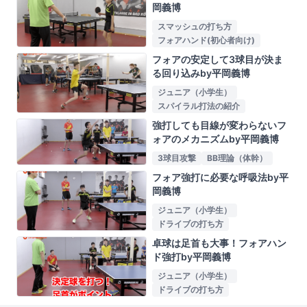
岡義博
スマッシュの打ち方
フォアハンド(初心者向け)
フォアの安定して3球目が決ま
る回り込みby平岡義博
ジュニア（小学生）
スパイラル打法の紹介
強打しても目線が変わらないフ
ォアのメカニズムby平岡義博
3球目攻撃
BB理論（体幹）
フォア強打に必要な呼吸法by平
岡義博
ジュニア（小学生）
ドライブの打ち方
卓球は足首も大事！フォアハン
ド強打by平岡義博
ジュニア（小学生）
ドライブの打ち方