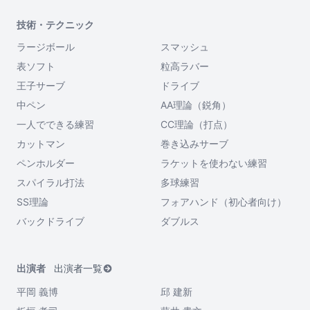
技術・テクニック
ラージボール
スマッシュ
表ソフト
粒高ラバー
王子サーブ
ドライブ
中ペン
AA理論（鋭角）
一人でできる練習
CC理論（打点）
カットマン
巻き込みサーブ
ペンホルダー
ラケットを使わない練習
スパイラル打法
多球練習
SS理論
フォアハンド（初心者向け）
バックドライブ
ダブルス
出演者
出演者一覧
平岡 義博
邱 建新