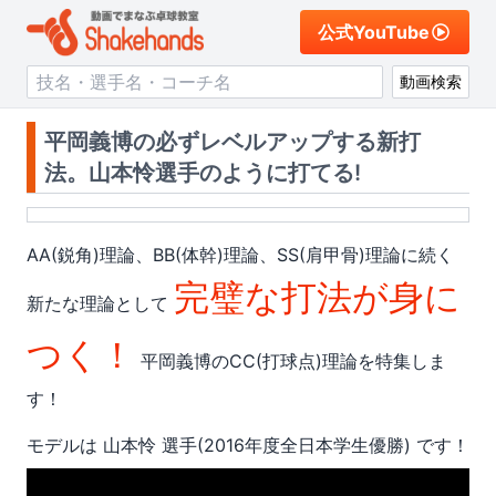
公式YouTube
動画検索
平岡義博の必ずレベルアップする新打
法。山本怜選手のように打てる!
AA(鋭角)理論、BB(体幹)理論、SS(肩甲骨)理論に続く
完璧な打法が身に
新たな理論として
つく！
平岡義博のCC(打球点)理論を特集しま
す！
モデルは
山本怜 選手
(2016年度全日本学生優勝)
です！