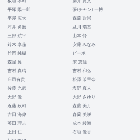
板垣 孝司
藤井 貴文
平塚 陽一郎
張(チャン) 一博
平屋 広大
森薗 政崇
坪井 勇磨
及川 瑞基
三部 航平
山本 怜
鈴木 李茄
安藤 みなみ
竹岡 純樹
ビーボ
森屋 翼
宋 恵佳
吉村 真晴
吉村 和弘
庄司有貴
松澤 茉里奈
佐藤 光彦
塩野 真人
天野 優
大野 さゆり
近藤 欽司
森薗 美月
吉田 海偉
森薗 美咲
英田 理志
成本 綾海
上田 仁
石垣 優香