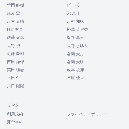
竹岡 純樹
ビーボ
森屋 翼
宋 恵佳
吉村 真晴
吉村 和弘
庄司有貴
松澤 茉里奈
佐藤 光彦
塩野 真人
天野 優
大野 さゆり
近藤 欽司
森薗 美月
吉田 海偉
森薗 美咲
英田 理志
成本 綾海
上田 仁
石垣 優香
川口 陽陽
リンク
利用規約
プライバシーポリシー
運営会社