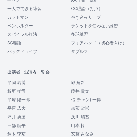
一人でできる練習
CC理論（打点）
カットマン
巻き込みサーブ
ペンホルダー
ラケットを使わない練習
スパイラル打法
多球練習
SS理論
フォアハンド（初心者向け）
バックドライブ
ダブルス
出演者
出演者一覧
平岡 義博
邱 建新
板垣 孝司
藤井 貴文
平塚 陽一郎
張(チャン) 一博
平屋 広大
森薗 政崇
坪井 勇磨
及川 瑞基
三部 航平
山本 怜
鈴木 李茄
安藤 みなみ