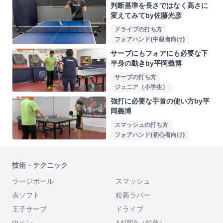
判断基準を長さではなく高さに
変えてみてby佐藤光彦
ドライブの打ち方
フォアハンド(中級者向け)
サーブにもフォアにも必要な下
半身の動きby平岡義博
サーブの打ち方
ジュニア（小学生）
強打に必要な手首の使い方by平
岡義博
スマッシュの打ち方
フォアハンド(初心者向け)
技術・テクニック
ラージボール
スマッシュ
表ソフト
粒高ラバー
王子サーブ
ドライブ
中ペン
AA理論（鋭角）